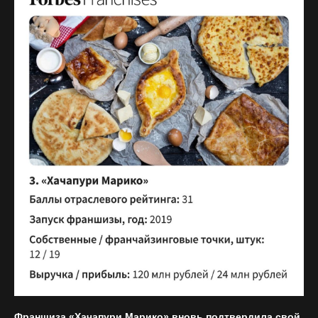
Франшиза «Хачапури Марико» вновь подтвердила свой